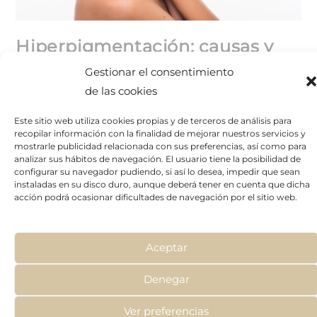
Hiperpigmentación: causas y
tratamiento
Gestionar el consentimiento
de las cookies
BCN
8 de febrero de 2023
Tratamientos
Este sitio web utiliza cookies propias y de terceros de análisis para
Sin comentarios
recopilar información con la finalidad de mejorar nuestros servicios y
mostrarle publicidad relacionada con sus preferencias, así como para
La hiperpigmentación aparece cuando en la piel se
analizar sus hábitos de navegación. El usuario tiene la posibilidad de
configurar su navegador pudiendo, si así lo desea, impedir que sean
produce un exceso de melanina, que es la que da lugar a
instaladas en su disco duro, aunque deberá tener en cuenta que dicha
las manchas en la piel. Puede tener diversos orígenes,
acción podrá ocasionar dificultades de navegación por el sitio web.
tanto endógenos (genético, hormonal, senil,
postinflamatorio, metabólico, vascular, etc.) como
exógenos (exposición a los rayos UV, a la contaminación
Aceptar
u otras agresiones externas, toma de medicamentos o
Denegar
tratamientos médico-estéticos).
Ver preferencias