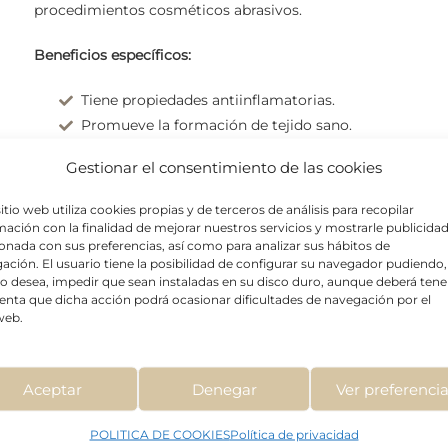
procedimientos cosméticos abrasivos.
Beneficios específicos:
Tiene propiedades antiinflamatorias.
Promueve la formación de tejido sano.
Facilita la absorción de humedad en la piel.
Gestionar el consentimiento de las cookies
Refuerza la función barrera de la piel protegiendo su e
Reduce la pérdida de agua transepidérmica.
sitio web utiliza cookies propias y de terceros de análisis para recopilar
Estimula la síntesis de colágeno.
mación con la finalidad de mejorar nuestros servicios y mostrarle publicida
ionada con sus preferencias, así como para analizar sus hábitos de
Tiene propiedades antioxidantes y combate los radica
ación. El usuario tiene la posibilidad de configurar su navegador pudiendo,
í lo desea, impedir que sean instaladas en su disco duro, aunque deberá tene
enta que dicha acción podrá ocasionar dificultades de navegación por el
 web.
Aceptar
Denegar
Ver preferenci
POLITICA DE COOKIES
Política de privacidad