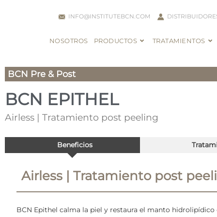
INFO@INSTITUTEBCN.COM
DISTRIBUIDORE
NOSOTROS
PRODUCTOS
TRATAMIENTOS
BCN Pre & Post
BCN EPITHEL
Airless | Tratamiento post peeling
Beneficios
Tratam
Airless | Tratamiento post peel
BCN Epithel calma la piel y restaura el manto hidrolipídico 