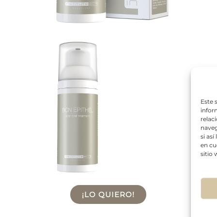
Este 
infor
relac
naveg
si as
en cu
sitio
¡LO QUIERO!