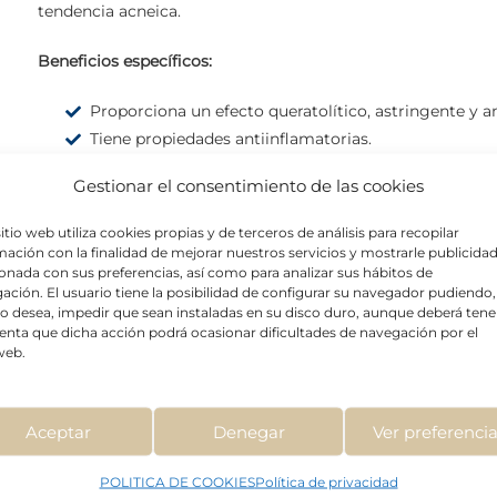
tendencia acneica.
Beneficios específicos:
Proporciona un efecto queratolítico, astringente y a
Tiene propiedades antiinflamatorias.
Normaliza la grasa del folículo sebáceo.
Gestionar el consentimiento de las cookies
Reduce las cicatrices superficiales generadas por el 
Previene nuevos brotes acneicos.
sitio web utiliza cookies propias y de terceros de análisis para recopilar
mación con la finalidad de mejorar nuestros servicios y mostrarle publicida
ionada con sus preferencias, así como para analizar sus hábitos de
ación. El usuario tiene la posibilidad de configurar su navegador pudiendo,
í lo desea, impedir que sean instaladas en su disco duro, aunque deberá tene
enta que dicha acción podrá ocasionar dificultades de navegación por el
 web.
Aceptar
Denegar
Ver preferenci
POLITICA DE COOKIES
Política de privacidad