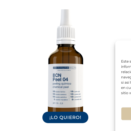
Este 
infor
relac
naveg
si as
en cu
sitio
¡LO QUIERO!