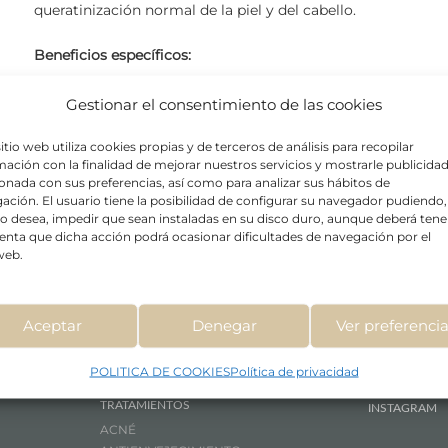
queratinización normal de la piel y del cabello.
Beneficios específicos:
Potencia los niveles de humedad en el estrato córne
Gestionar el consentimiento de las cookies
Reduce la pérdida transepidérmica de agua.
sitio web utiliza cookies propias y de terceros de análisis para recopilar
Mantiene la suavidad y elasticidad natural de la piel.
mación con la finalidad de mejorar nuestros servicios y mostrarle publicida
Agente calmante y anti inflamatorio.
ionada con sus preferencias, así como para analizar sus hábitos de
ación. El usuario tiene la posibilidad de configurar su navegador pudiendo,
í lo desea, impedir que sean instaladas en su disco duro, aunque deberá tene
enta que dicha acción podrá ocasionar dificultades de navegación por el
 web.
Aceptar
Denegar
Ver preferenci
POLITICA DE COOKIES
Política de privacidad
TRATAMIENTOS
INSTAGRAM
ACNÉ