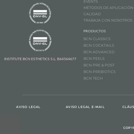
EVENTS
MÉTODOS DE APLICACIÓN
CALIDAD
TRABAJA CON NOSOTROS
PRODUCTOS
BCN CLASSICS
BCN COCKTAILS
BCN ADVANCED
BCN PEELS
INSTITUTE BCN ESTHETICS S.L. B64564677
BCN PRE & POST
BCN PREBIOTICS
BCN TECH
AVISO LEGAL
AVISO LEGAL E-MAIL
CLÁUS
COPY