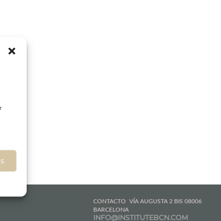
o.
d
r
as
CONTACTO
VÍA AUGUSTA 2 BIS 08006
BARCELONA
INFO@INSTITUTEBCN.COM