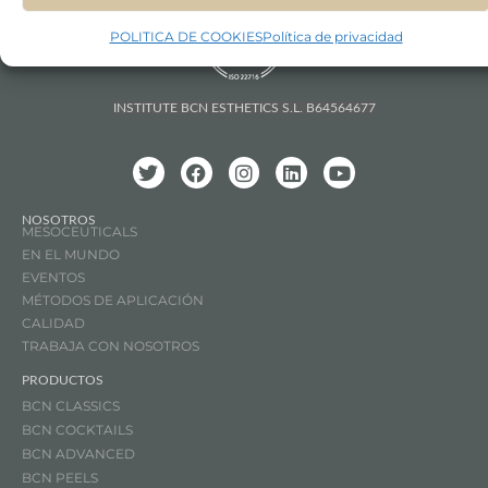
POLITICA DE COOKIES
Política de privacidad
INSTITUTE BCN ESTHETICS S.L. B64564677
NOSOTROS
MESOCEUTICALS
EN EL MUNDO
EVENTOS
MÉTODOS DE APLICACIÓN
CALIDAD
TRABAJA CON NOSOTROS
PRODUCTOS
BCN CLASSICS
BCN COCKTAILS
BCN ADVANCED
BCN PEELS