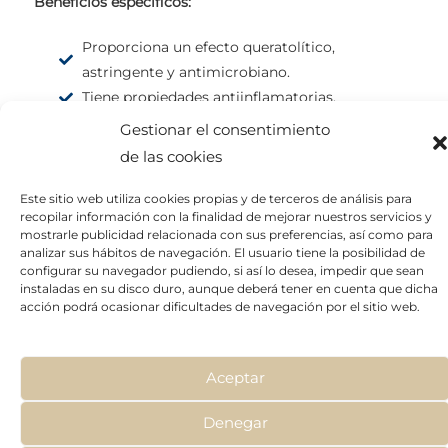
Beneficios específicos:
Proporciona un efecto queratolítico,
astringente y antimicrobiano.
Tiene propiedades antiinflamatorias.
Normaliza la grasa del folículo sebáceo.
Gestionar el consentimiento
Reduce las cicatrices superficiales generadas
de las cookies
por el acné.
Previene nuevos brotes acneicos.
Este sitio web utiliza cookies propias y de terceros de análisis para
recopilar información con la finalidad de mejorar nuestros servicios y
mostrarle publicidad relacionada con sus preferencias, así como para
analizar sus hábitos de navegación. El usuario tiene la posibilidad de
configurar su navegador pudiendo, si así lo desea, impedir que sean
instaladas en su disco duro, aunque deberá tener en cuenta que dicha
acción podrá ocasionar dificultades de navegación por el sitio web.
Aceptar
Denegar