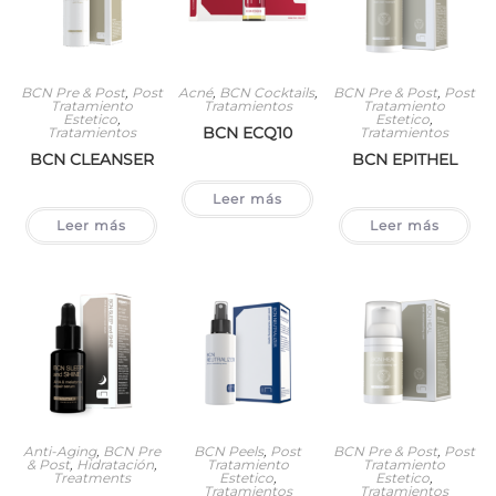
BCN Pre & Post
,
Post
Acné
,
BCN Cocktails
,
BCN Pre & Post
,
Post
Tratamiento
Tratamientos
Tratamiento
Estetico
,
Estetico
,
BCN ECQ10
Tratamientos
Tratamientos
BCN CLEANSER
BCN EPITHEL
Leer más
Leer más
Leer más
Anti-Aging
,
BCN Pre
BCN Peels
,
Post
BCN Pre & Post
,
Post
& Post
,
Hidratación
,
Tratamiento
Tratamiento
Treatments
Estetico
,
Estetico
,
Tratamientos
Tratamientos