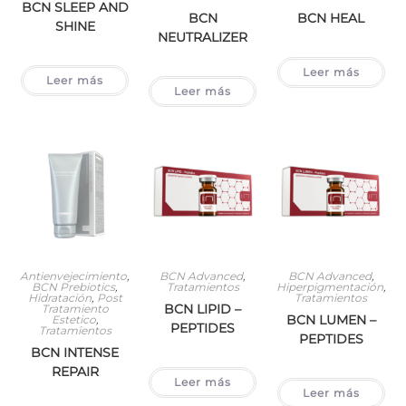
BCN SLEEP AND
BCN
BCN HEAL
SHINE
NEUTRALIZER
Leer más
Leer más
Leer más
Antienvejecimiento
,
BCN Advanced
,
BCN Advanced
,
BCN Prebiotics
,
Tratamientos
Hiperpigmentación
,
Hidratación
,
Post
Tratamientos
BCN LIPID –
Tratamiento
BCN LUMEN –
Estetico
,
PEPTIDES
Tratamientos
PEPTIDES
BCN INTENSE
REPAIR
Leer más
Leer más