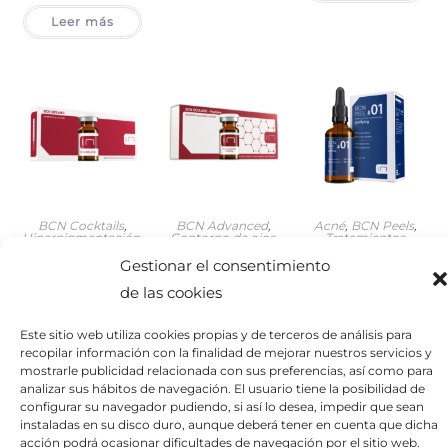
Leer más
BCN Cocktails
,
BCN Advanced
,
Acné
,
BCN Peels
,
Hiperpigmentación
,
Contorno de ojos
,
Tratamientos
Tratamientos
Tratamientos
BCN PEEL #01
Gestionar el consentimiento
BCN MELANO
BCN OCULARE –
de las cookies
PEPTIDES
Leer más
Leer más
Este sitio web utiliza cookies propias y de terceros de análisis para
recopilar información con la finalidad de mejorar nuestros servicios y
Leer más
mostrarle publicidad relacionada con sus preferencias, así como para
analizar sus hábitos de navegación. El usuario tiene la posibilidad de
configurar su navegador pudiendo, si así lo desea, impedir que sean
1
2
3
4
5
6
instaladas en su disco duro, aunque deberá tener en cuenta que dicha
acción podrá ocasionar dificultades de navegación por el sitio web.